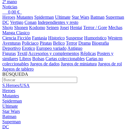
2ª mano
Noticias
0,00
€
Heroes
Mutantes
Spiderman
Ultimate
Star Wars
Batman
Superman
DC
Vertigo
Conan
Independientes y resto
Shojo
Shonen
Kodomo
Seinen
Josei
Hentai
Terror / Gore
Mechas
Manga Clasico
Ciencia Ficción
Fantasia
Historico
Suspense
Humoristico
Western
Aventuras
Policiaco
Piratas
Belico
Terror
Drama
Biografia
Deportivo
Erotico
Europeo variado
Antiguo
Figuras
Textil
Accesorios y complementos
Réplicas
Posters y
similares
Libros
Bolsas
Cartas coleccionables
Cartas no
coleccionables
Juegos de dados
Juegos de miniatura
Juegos de rol
Juegos de tablero
BÚSQUEDA
S.Heroes/USA
Heroes
Mutantes
Spiderman
Ultimate
Star Wars
Batman
Superman
DC