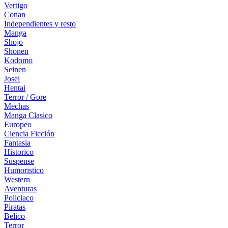
Vertigo
Conan
Independientes y resto
Manga
Shojo
Shonen
Kodomo
Seinen
Josei
Hentai
Terror / Gore
Mechas
Manga Clasico
Europeo
Ciencia Ficción
Fantasia
Historico
Suspense
Humoristico
Western
Aventuras
Policiaco
Piratas
Belico
Terror