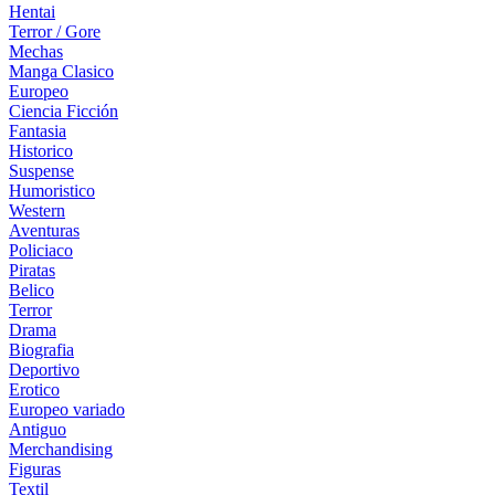
Hentai
Terror / Gore
Mechas
Manga Clasico
Europeo
Ciencia Ficción
Fantasia
Historico
Suspense
Humoristico
Western
Aventuras
Policiaco
Piratas
Belico
Terror
Drama
Biografia
Deportivo
Erotico
Europeo variado
Antiguo
Merchandising
Figuras
Textil