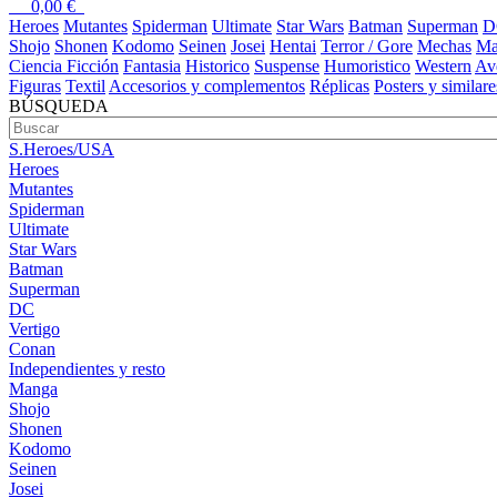
0,00
€
Heroes
Mutantes
Spiderman
Ultimate
Star Wars
Batman
Superman
D
Shojo
Shonen
Kodomo
Seinen
Josei
Hentai
Terror / Gore
Mechas
Ma
Ciencia Ficción
Fantasia
Historico
Suspense
Humoristico
Western
Av
Figuras
Textil
Accesorios y complementos
Réplicas
Posters y similare
BÚSQUEDA
S.Heroes/USA
Heroes
Mutantes
Spiderman
Ultimate
Star Wars
Batman
Superman
DC
Vertigo
Conan
Independientes y resto
Manga
Shojo
Shonen
Kodomo
Seinen
Josei