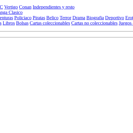
C
Vertigo
Conan
Independientes y resto
nga Clasico
enturas
Policiaco
Piratas
Belico
Terror
Drama
Biografia
Deportivo
Ero
s
Libros
Bolsas
Cartas coleccionables
Cartas no coleccionables
Juegos