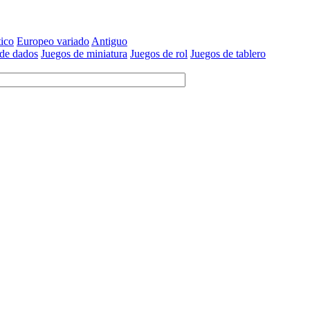
tico
Europeo variado
Antiguo
 de dados
Juegos de miniatura
Juegos de rol
Juegos de tablero