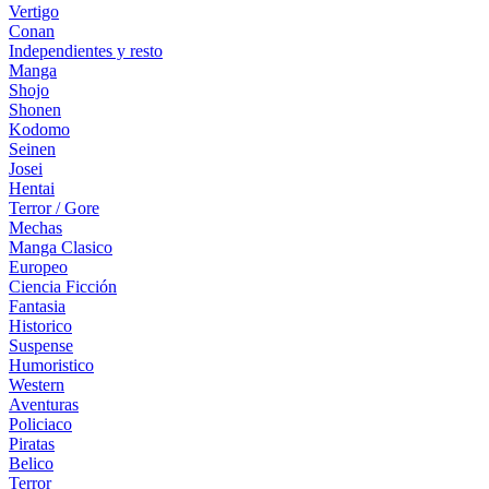
Vertigo
Conan
Independientes y resto
Manga
Shojo
Shonen
Kodomo
Seinen
Josei
Hentai
Terror / Gore
Mechas
Manga Clasico
Europeo
Ciencia Ficción
Fantasia
Historico
Suspense
Humoristico
Western
Aventuras
Policiaco
Piratas
Belico
Terror