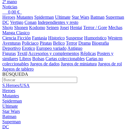
2ª mano
Noticias
0,00
€
Heroes
Mutantes
Spiderman
Ultimate
Star Wars
Batman
Superman
DC
Vertigo
Conan
Independientes y resto
Shojo
Shonen
Kodomo
Seinen
Josei
Hentai
Terror / Gore
Mechas
Manga Clasico
Ciencia Ficción
Fantasia
Historico
Suspense
Humoristico
Western
Aventuras
Policiaco
Piratas
Belico
Terror
Drama
Biografia
Deportivo
Erotico
Europeo variado
Antiguo
Figuras
Textil
Accesorios y complementos
Réplicas
Posters y
similares
Libros
Bolsas
Cartas coleccionables
Cartas no
coleccionables
Juegos de dados
Juegos de miniatura
Juegos de rol
Juegos de tablero
BÚSQUEDA
S.Heroes/USA
Heroes
Mutantes
Spiderman
Ultimate
Star Wars
Batman
Superman
DC