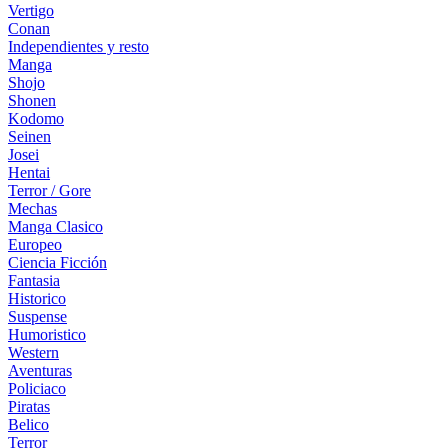
Vertigo
Conan
Independientes y resto
Manga
Shojo
Shonen
Kodomo
Seinen
Josei
Hentai
Terror / Gore
Mechas
Manga Clasico
Europeo
Ciencia Ficción
Fantasia
Historico
Suspense
Humoristico
Western
Aventuras
Policiaco
Piratas
Belico
Terror