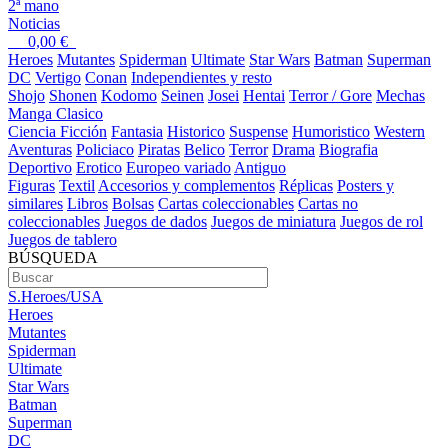
2ª mano
Noticias
0,00
€
Heroes
Mutantes
Spiderman
Ultimate
Star Wars
Batman
Superman
DC
Vertigo
Conan
Independientes y resto
Shojo
Shonen
Kodomo
Seinen
Josei
Hentai
Terror / Gore
Mechas
Manga Clasico
Ciencia Ficción
Fantasia
Historico
Suspense
Humoristico
Western
Aventuras
Policiaco
Piratas
Belico
Terror
Drama
Biografia
Deportivo
Erotico
Europeo variado
Antiguo
Figuras
Textil
Accesorios y complementos
Réplicas
Posters y
similares
Libros
Bolsas
Cartas coleccionables
Cartas no
coleccionables
Juegos de dados
Juegos de miniatura
Juegos de rol
Juegos de tablero
BÚSQUEDA
S.Heroes/USA
Heroes
Mutantes
Spiderman
Ultimate
Star Wars
Batman
Superman
DC