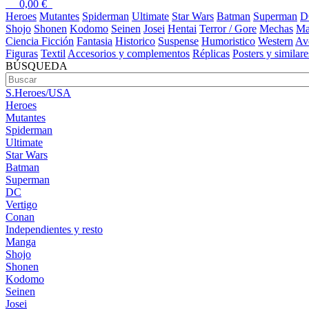
0,00
€
Heroes
Mutantes
Spiderman
Ultimate
Star Wars
Batman
Superman
D
Shojo
Shonen
Kodomo
Seinen
Josei
Hentai
Terror / Gore
Mechas
Ma
Ciencia Ficción
Fantasia
Historico
Suspense
Humoristico
Western
Av
Figuras
Textil
Accesorios y complementos
Réplicas
Posters y similare
BÚSQUEDA
S.Heroes/USA
Heroes
Mutantes
Spiderman
Ultimate
Star Wars
Batman
Superman
DC
Vertigo
Conan
Independientes y resto
Manga
Shojo
Shonen
Kodomo
Seinen
Josei