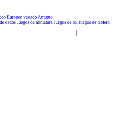
tico
Europeo variado
Antiguo
 de dados
Juegos de miniatura
Juegos de rol
Juegos de tablero