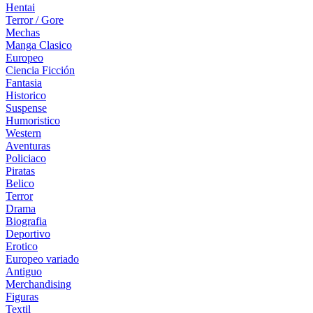
Hentai
Terror / Gore
Mechas
Manga Clasico
Europeo
Ciencia Ficción
Fantasia
Historico
Suspense
Humoristico
Western
Aventuras
Policiaco
Piratas
Belico
Terror
Drama
Biografia
Deportivo
Erotico
Europeo variado
Antiguo
Merchandising
Figuras
Textil