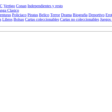
C
Vertigo
Conan
Independientes y resto
nga Clasico
enturas
Policiaco
Piratas
Belico
Terror
Drama
Biografia
Deportivo
Ero
s
Libros
Bolsas
Cartas coleccionables
Cartas no coleccionables
Juegos