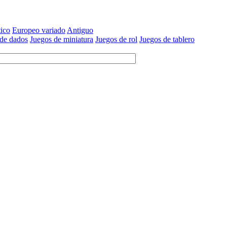
tico
Europeo variado
Antiguo
 de dados
Juegos de miniatura
Juegos de rol
Juegos de tablero