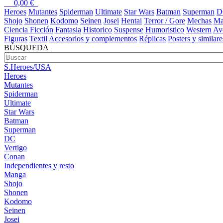
0,00
€
Heroes
Mutantes
Spiderman
Ultimate
Star Wars
Batman
Superman
D
Shojo
Shonen
Kodomo
Seinen
Josei
Hentai
Terror / Gore
Mechas
Ma
Ciencia Ficción
Fantasia
Historico
Suspense
Humoristico
Western
Av
Figuras
Textil
Accesorios y complementos
Réplicas
Posters y similare
BÚSQUEDA
S.Heroes/USA
Heroes
Mutantes
Spiderman
Ultimate
Star Wars
Batman
Superman
DC
Vertigo
Conan
Independientes y resto
Manga
Shojo
Shonen
Kodomo
Seinen
Josei