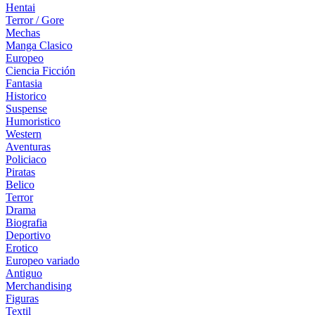
Hentai
Terror / Gore
Mechas
Manga Clasico
Europeo
Ciencia Ficción
Fantasia
Historico
Suspense
Humoristico
Western
Aventuras
Policiaco
Piratas
Belico
Terror
Drama
Biografia
Deportivo
Erotico
Europeo variado
Antiguo
Merchandising
Figuras
Textil