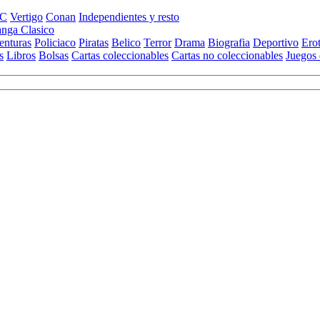
C
Vertigo
Conan
Independientes y resto
nga Clasico
enturas
Policiaco
Piratas
Belico
Terror
Drama
Biografia
Deportivo
Ero
s
Libros
Bolsas
Cartas coleccionables
Cartas no coleccionables
Juegos