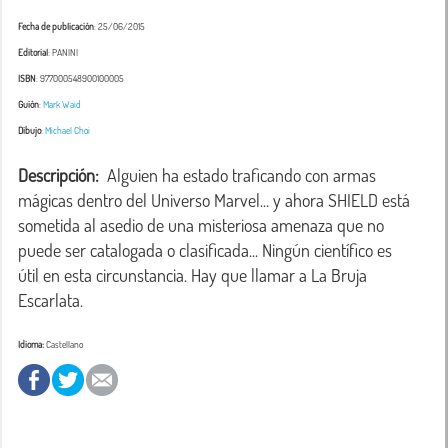
Fecha de publicación
: 25/06/2015
Editorial
: PANINI
ISBN
: 977000548900100005
Guión
:
Mark Waid
Dibujo
:
Michael Choi
Descripción:
  Alguien ha estado traficando con armas 
mágicas dentro del Universo Marvel... y ahora SHIELD está 
sometida al asedio de una misteriosa amenaza que no 
puede ser catalogada o clasificada... Ningún científico es 
útil en esta circunstancia. Hay que llamar a La Bruja 
Escarlata.
Idioma:
Castellano