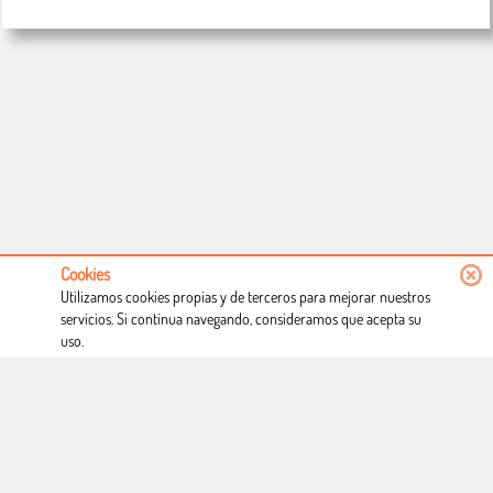
Cookies
Utilizamos cookies propias y de terceros para mejorar nuestros
servicios. Si continua navegando, consideramos que acepta su
uso.
Conócenos
Condiciones de uso
Proceso de compra
Dónde estamos
Política privacidad
Derecho a desistimiento
Blog