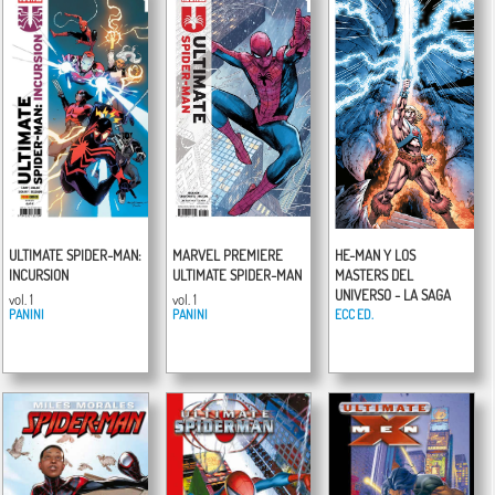
ULTIMATE SPIDER-MAN:
MARVEL PREMIERE
HE-MAN Y LOS
INCURSION
ULTIMATE SPIDER-MAN
MASTERS DEL
UNIVERSO - LA SAGA
vol. 1
vol. 1
PANINI
PANINI
COMPLETA
ECC ED.
vol. 1