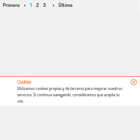
Primero
‹
1
2
3
›
Último
Cookies
Utilizamos cookies propias y de terceros para mejorar nuestros
servicios. Si continua navegando, consideramos que acepta su
uso.
Conócenos
Condiciones de uso
Proceso de compra
Dónde estamos
Política privacidad
Derecho a desistimiento
Blog