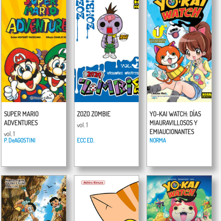
SUPER MARIO
ZOZO ZOMBIE
YO-KAI WATCH: DÍAS
ADVENTURES
MIAURAVILLOSOS Y
vol. 1
EMIAUCIONANTES
vol. 1
P. DeAGOSTINI
ECC ED.
NORMA
vol. 1