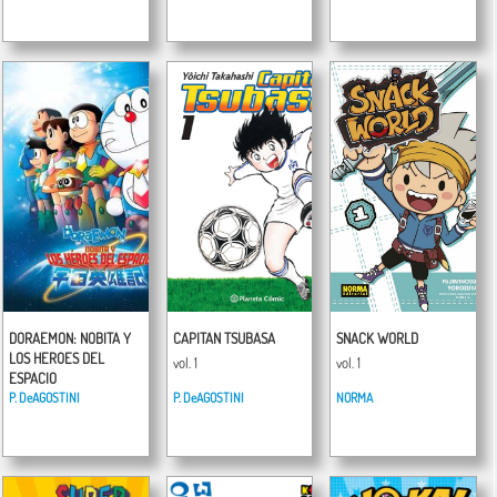
DORAEMON: NOBITA Y
CAPITAN TSUBASA
SNACK WORLD
LOS HEROES DEL
vol. 1
vol. 1
ESPACIO
P. DeAGOSTINI
P. DeAGOSTINI
NORMA
vol. 1