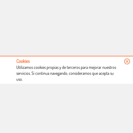
Cookies
Utilizamos cookies propias y de terceros para mejorar nuestros
servicios. Si continua navegando, consideramos que acepta su
uso.
Conócenos
Condiciones de uso
Proceso de compra
Dónde estamos
Política privacidad
Derecho a desistimiento
Blog
Copyright © Totcomic 2026. v1.1.11. Todos los derechos reservados
Web desarrollado por