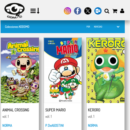
Colecciones KODOMO
POR
ANIMAL CROSSING
SUPER MARIO
KERORO
vol. 1
vol. 1
vol. 1
NORMA
P. DeAGOSTINI
NORMA