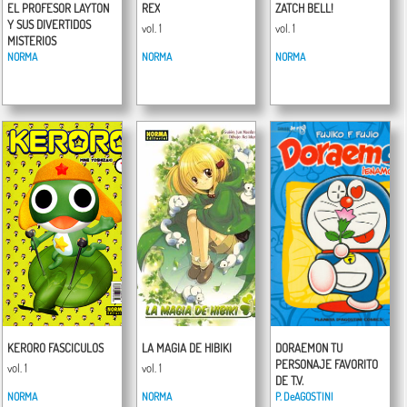
EL PROFESOR LAYTON
REX
ZATCH BELL!
Y SUS DIVERTIDOS
vol. 1
vol. 1
MISTERIOS
NORMA
NORMA
NORMA
vol. 1
KERORO FASCICULOS
LA MAGIA DE HIBIKI
DORAEMON TU
PERSONAJE FAVORITO
vol. 1
vol. 1
DE T.V.
NORMA
NORMA
P. DeAGOSTINI
vol. 1