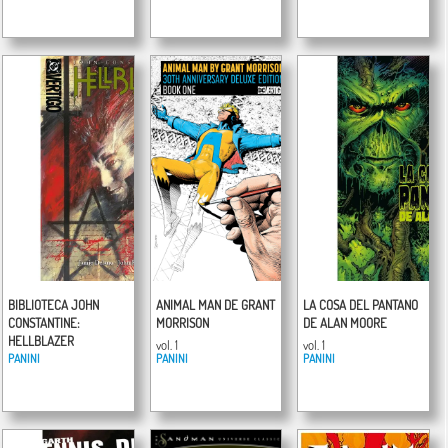
vol. 1
BIBLIOTECA JOHN
ANIMAL MAN DE GRANT
LA COSA DEL PANTANO
CONSTANTINE:
MORRISON
DE ALAN MOORE
HELLBLAZER
vol. 1
vol. 1
PANINI
PANINI
PANINI
vol. 1