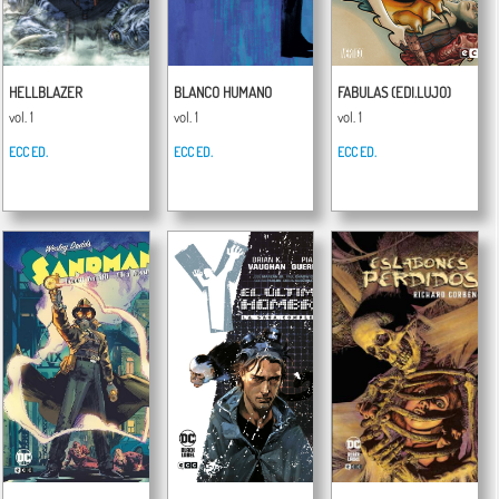
HELLBLAZER
BLANCO HUMANO
FABULAS (EDI.LUJO)
vol. 1
vol. 1
vol. 1
ECC ED.
ECC ED.
ECC ED.