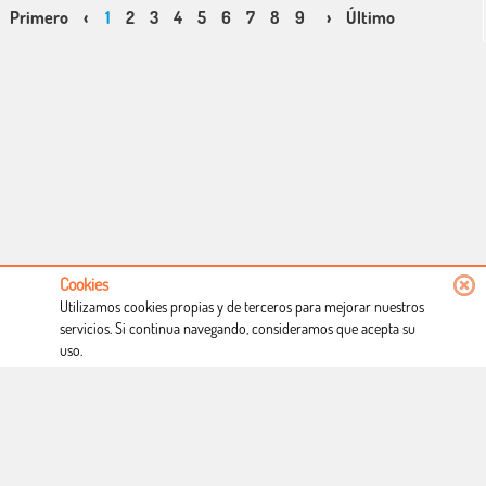
Primero
‹
1
2
3
4
5
6
7
8
9
10
›
Último
11
12
13
14
15
Cookies
Utilizamos cookies propias y de terceros para mejorar nuestros
servicios. Si continua navegando, consideramos que acepta su
uso.
Conócenos
Condiciones de uso
Proceso de compra
Dónde estamos
Política privacidad
Derecho a desistimiento
Blog