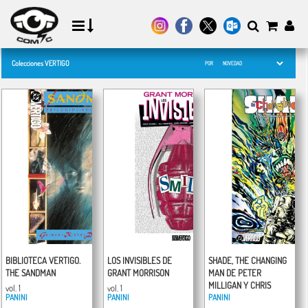
Colecciones VERTIGO
POR
BIBLIOTECA VERTIGO.
LOS INVISIBLES DE
SHADE, THE CHANGING
THE SANDMAN
GRANT MORRISON
MAN DE PETER
MILLIGAN Y CHRIS
vol. 1
vol. 1
PANINI
PANINI
BACHALO
PANINI