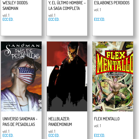
WESLEY DODDS:
Y, EL ÚLTIMO HOMBRE –
ESLABONES PERDIDOS
SANDMAN
LA SAGA COMPLETA
vol. 1
vol. 1
vol. 1
ECC ED.
ECC ED.
ECC ED.
UNIVERSO SANDMAN -
HELLBLAZER:
FLEX MENTALLO
PAIS DE PESADILLAS
PANDEMONIUM
vol. 1
vol. 1
vol. 1
ECC ED.
ECC ED.
ECC ED.