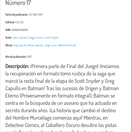
Número 17
Fecha de publicación
: 22/09/2017
Editorial
: ECC ED.
ISBN
: 9788417206017
Guión
:
John Layman
,
Gregg Hurwitz
,
Scott Snyder
Dibujo
:
Greg Capullo
,
Aaron Lopresti
,
Jorge Lucas
,
Alberto Ponticelli
Año de publicación:
2017
Descripción:
 ¡Primera parte de Final del Juego! ¡Iniciamos 
la recuperación en formato tomo rústica de la saga que 
marcó la recta final de la etapa de Scott Snyder y Greg 
Capullo en Batman! Tras los sucesos de Origen y Batman 
Eterno (Próximamente en formato integral), Batman se 
centra en la búsqueda de un asesino que ha actuado en 
secreto durante años. ¡La historia que cambió el destino 
del Hombre Murciélago comienza aquí! Mientras, en 
Detective Comics, el Caballero Oscuro desubre las pistas 