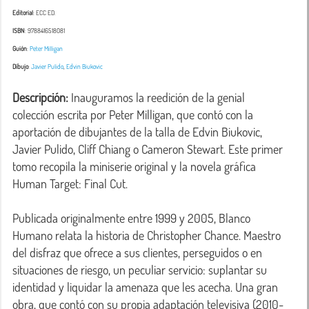
Editorial
: ECC ED.
ISBN
: 9788416518081
Guión
:
Peter Milligan
Dibujo
:
Javier Pulido
,
Edvin Biukovic
Descripción:
 Inauguramos la reedición de la genial 
colección escrita por Peter Milligan, que contó con la 
aportación de dibujantes de la talla de Edvin Biukovic, 
Javier Pulido, Cliff Chiang o Cameron Stewart. Este primer 
tomo recopila la miniserie original y la novela gráfica 
Human Target: Final Cut.
Publicada originalmente entre 1999 y 2005, Blanco 
Humano relata la historia de Christopher Chance. Maestro 
del disfraz que ofrece a sus clientes, perseguidos o en 
situaciones de riesgo, un peculiar servicio: suplantar su 
identidad y liquidar la amenaza que les acecha. Una gran 
obra, que contó con su propia adaptación televisiva (2010-