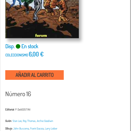
Disp.
En stock
6,00 €
COLECCIONISMO
AÑADIR AL CARRITO
Número 16
Editorial
: P. DeAGOSTINI
Guión
:
Stan Lee
,
Roy Thomas
,
Archie Goodwin
Dibujo
:
John Buscema
,
Frank Giacoia
,
Larry Lieber