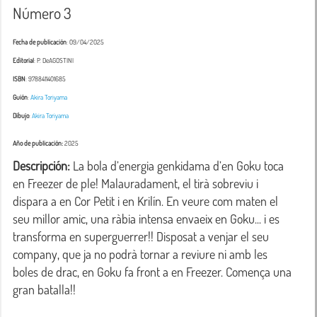
Número 3
Fecha de publicación
: 09/04/2025
Editorial
: P. DeAGOSTINI
ISBN
: 9788411401685
Guión
:
Akira Toriyama
Dibujo
:
Akira Toriyama
Año de publicación:
2025
Descripción:
 La bola d’energia genkidama d’en Goku toca 
en Freezer de ple! Malauradament, el tirà sobreviu i 
dispara a en Cor Petit i en Krilín. En veure com maten el 
seu millor amic, una ràbia intensa envaeix en Goku... i es 
transforma en superguerrer!! Disposat a venjar el seu 
company, que ja no podrà tornar a reviure ni amb les 
boles de drac, en Goku fa front a en Freezer. Comença una 
gran batalla!!