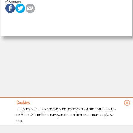
Nº Paginas:
176
Cookies
Utilizamos cookies propias y de terceros para mejorar nuestros
servicios. Si continua navegando, consideramos que acepta su
uso.
Conócenos
Condiciones de uso
Proceso de compra
Dónde estamos
Política privacidad
Derecho a desistimiento
Blog