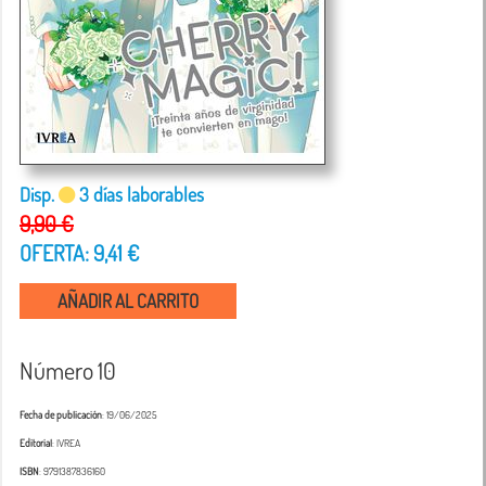
Disp.
3 días laborables
9,90 €
OFERTA: 9,41 €
AÑADIR AL CARRITO
Número 10
Fecha de publicación
: 19/06/2025
Editorial
: IVREA
ISBN
: 9791387836160