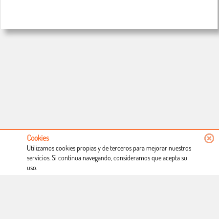
Cookies
Utilizamos cookies propias y de terceros para mejorar nuestros
servicios. Si continua navegando, consideramos que acepta su
uso.
Conócenos
Condiciones de uso
Proceso de compra
Dónde estamos
Política privacidad
Derecho a desistimiento
Blog