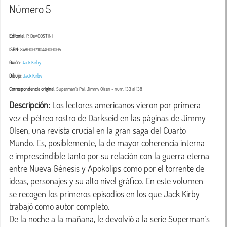
Número 5
Editorial
: P. DeAGOSTINI
ISBN
: 848000211044000005
Guión
:
Jack Kirby
Dibujo
:
Jack Kirby
Correspondencia original
:
Superman´s Pal, Jimmy Olsen
- num. 133 al 138
Descripción:
 Los lectores americanos vieron por primera 
vez el pétreo rostro de Darkseid en las páginas de Jimmy 
Olsen, una revista crucial en la gran saga del Cuarto 
Mundo. Es, posiblemente, la de mayor coherencia interna 
e imprescindible tanto por su relación con la guerra eterna 
entre Nueva Génesis y Apokolips como por el torrente de 
ideas, personajes y su alto nivel gráfico. En este volumen 
se recogen los primeros episodios en los que Jack Kirby 
trabajó como autor completo.
De la noche a la mañana, le devolvió a la serie Superman´s 