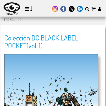
ECC ED.
/
DC
Colección DC BLACK LABEL
POCKET(vol. 1)