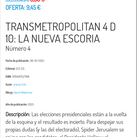
COLECCIONISMO
OFERTA: 9,45 €
TRANSMETROPOLITAN 4 D
10: LA NUEVA ESCORIA
Número 4
Fecha de publicación
: 08/01/2025
Editorial
: ECC ED.
ISBN
: 9791387527198
Guión
:
Warren Ellis
Dibujo
:
Darick Robertson
Año de publicación:
2025
Descripción:
 Las elecciones presidenciales están a la vuelta 
de la esquina y el resultado es incierto. Para despejar sus 
propias dudas (y las del electorado), Spider Jerusalem se 