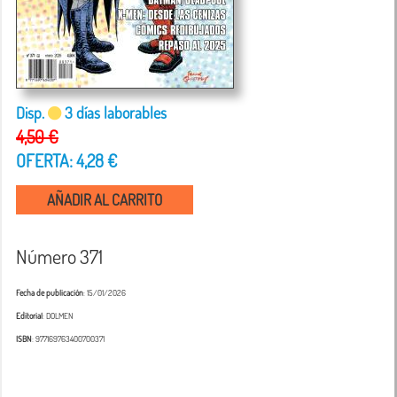
Disp.
3 días laborables
4,50 €
OFERTA: 4,28 €
AÑADIR AL CARRITO
Número 371
Fecha de publicación
: 15/01/2026
Editorial
: DOLMEN
ISBN
: 977169763400700371