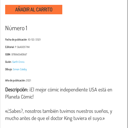
AÑADIR AL CARRITO
Número 1
Fecha de publicación
: 10/02/2021
Editorial
: P. DeAGOSTINI
ISBN
: 9788413410647
Guión
:
Garth Ennis
Dibujo
:
Simon Coleby
Año de publicación:
2021
Descripción:
 ¡El mejor cómic independiente USA está en 
Planeta Cómic!

«¿Sabes?, nosotros también tuvimos nuestros sueños, y 
mucho antes de que el doctor King tuviera el suyo.»
