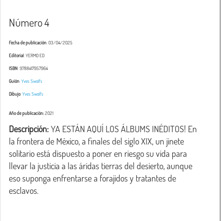
Número 4
Fecha de publicación
: 03/04/2025
Editorial
: YERMO ED
ISBN
: 9788417957964
Guión
:
Yves Swolfs
Dibujo
:
Yves Swolfs
Año de publicación:
2021
Descripción:
 YA ESTÁN AQUÍ LOS ÁLBUMS INÉDITOS! En 
la frontera de México, a finales del siglo XIX, un jinete 
solitario está dispuesto a poner en riesgo su vida para 
llevar la justicia a las áridas tierras del desierto, aunque 
eso suponga enfrentarse a forajidos y tratantes de 
esclavos.
