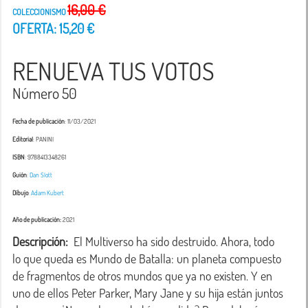
16,00 €
COLECCIONISMO
OFERTA: 15,20 €
RENUEVA TUS VOTOS
Número 50
Fecha de publicación
: 11/03/2021
Editorial
: PANINI
ISBN
: 9788413348261
Guión
:
Dan Slott
Dibujo
:
Adam Kubert
Año de publicación:
2021
Descripción:
  El Multiverso ha sido destruido. Ahora, todo 
lo que queda es Mundo de Batalla: un planeta compuesto 
de fragmentos de otros mundos que ya no existen. Y en 
uno de ellos Peter Parker, Mary Jane y su hija están juntos 