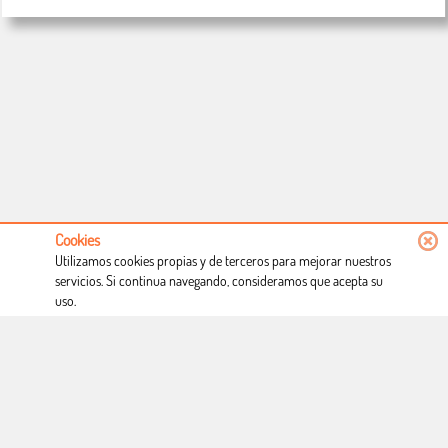
Cookies
Utilizamos cookies propias y de terceros para mejorar nuestros
servicios. Si continua navegando, consideramos que acepta su
uso.
Conócenos
Condiciones de uso
Proceso de compra
Dónde estamos
Política privacidad
Derecho a desistimiento
Blog