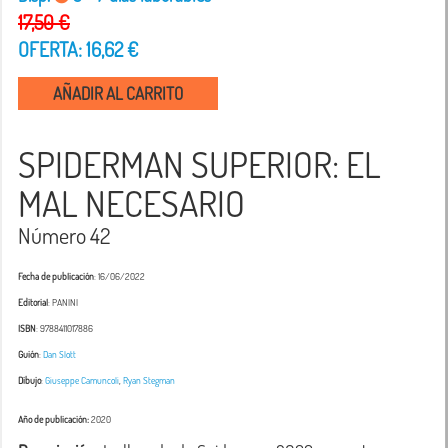
17,50 €
OFERTA: 16,62 €
AÑADIR AL CARRITO
SPIDERMAN SUPERIOR: EL
MAL NECESARIO
Número 42
Fecha de publicación
: 16/06/2022
Editorial
: PANINI
ISBN
: 9788411017886
Guión
:
Dan Slott
Dibujo
:
Giuseppe Camuncoli
,
Ryan Stegman
Año de publicación:
2020