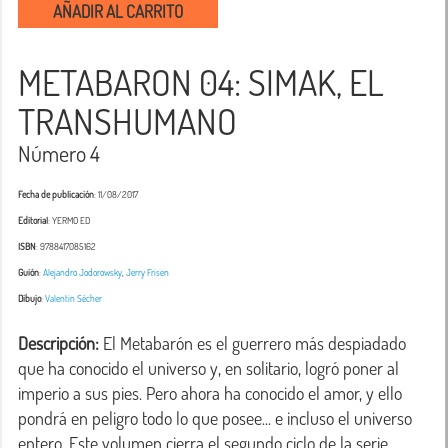
AÑADIR AL CARRITO
METABARON 04: SIMAK, EL
TRANSHUMANO
Número 4
Fecha de publicación
: 11/08/2017
Editorial
: YERMO ED
ISBN
: 9788417085162
Guión
:
Alejandro Jodorowsky
,
Jerry Frisen
Dibujo
:
Valentin Sécher
Descripción:
 El Metabarón es el guerrero más despiadado 
que ha conocido el universo y, en solitario, logró poner al 
imperio a sus pies. Pero ahora ha conocido el amor, y ello 
pondrá en peligro todo lo que posee... e incluso el universo 
entero. Este volumen cierra el segundo ciclo de la serie 