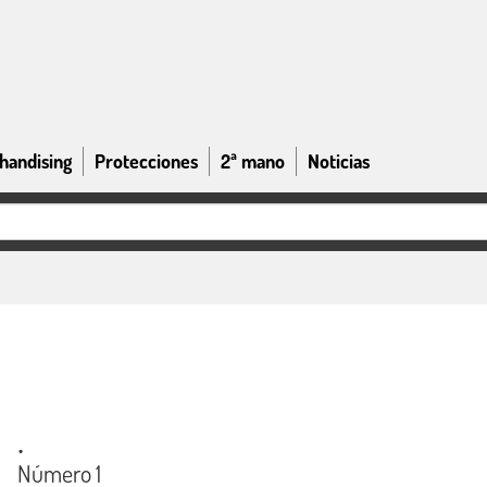
handising
Protecciones
2ª mano
Noticias
.
Número 1