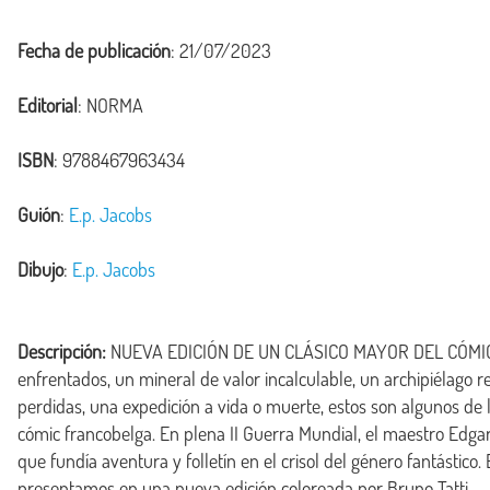
Fecha de publicación
: 21/07/2023
Editorial
: NORMA
ISBN
: 9788467963434
Guión
:
E.p. Jacobs
Dibujo
:
E.p. Jacobs
Descripción:
 NUEVA EDICIÓN DE UN CLÁSICO MAYOR DEL CÓMIC 
enfrentados, un mineral de valor incalculable, un archipiélago rem
perdidas, una expedición a vida o muerte, estos son algunos de 
cómic francobelga. En plena II Guerra Mundial, el maestro Edgar
que fundía aventura y folletín en el crisol del género fantástico. 
presentamos en una nueva edición coloreada por Bruno Tatti