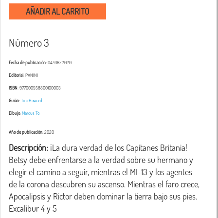
AÑADIR AL CARRITO
Número 3
Fecha de publicación
: 04/06/2020
Editorial
: PANINI
ISBN
: 977000558800100003
Guión
:
Tini Howard
Dibujo
:
Marcus To
Año de publicación:
2020
Descripción:
 ¡La dura verdad de los Capitanes Britania! 
Betsy debe enfrentarse a la verdad sobre su hermano y 
elegir el camino a seguir, mientras el MI-13 y los agentes 
de la corona descubren su ascenso. Mientras el faro crece, 
Apocalipsis y Rictor deben dominar la tierra bajo sus pies.
