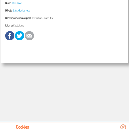
Guión
:
Ben Raab
Dibujo
:
Salvador Larroca
Correspondencia original
:
Excalibur
- num. 107
Idioma:
Castellano
Cookies