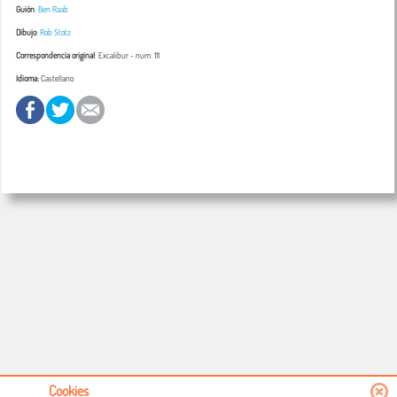
Guión
:
Ben Raab
Dibujo
:
Rob Stotz
Correspondencia original
:
Excalibur
- num. 111
Idioma:
Castellano
Cookies