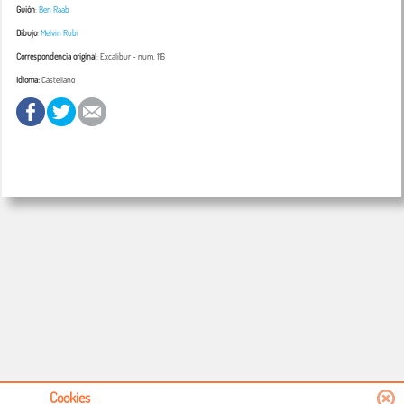
Guión
:
Ben Raab
Dibujo
:
Melvin Rubi
Correspondencia original
:
Excalibur
- num. 116
Idioma:
Castellano
Cookies