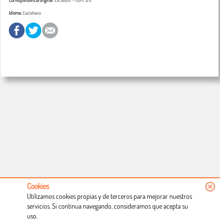
Correspondencia original
:
Excalibur
- num. 125
Idioma:
Castellano
Cookies
Utilizamos cookies propias y de terceros para mejorar nuestros
servicios. Si continua navegando, consideramos que acepta su
uso.
Conócenos
Condiciones de uso
Proceso de compra
Dónde estamos
Política privacidad