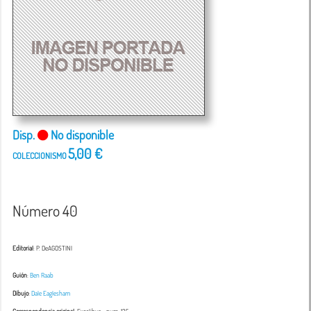
Disp.
No disponible
5,00 €
COLECCIONISMO
Número 40
Editorial
: P. DeAGOSTINI
Guión
:
Ben Raab
Dibujo
:
Dale Eaglesham