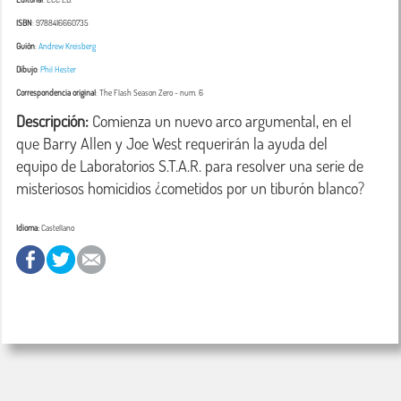
ISBN
: 9788416660735
Guión
:
Andrew Kreisberg
Dibujo
:
Phil Hester
Correspondencia original
:
The Flash Season Zero
- num. 6
Descripción:
 Comienza un nuevo arco argumental, en el 
que Barry Allen y Joe West requerirán la ayuda del 
equipo de Laboratorios S.T.A.R. para resolver una serie de 
misteriosos homicidios ¿cometidos por un tiburón blanco?
Idioma:
Castellano