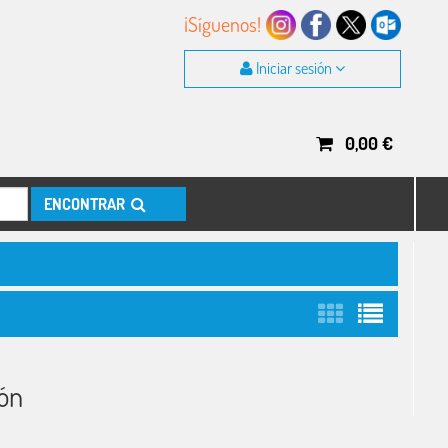
¡Síguenos!
Iniciar sesión
0,00
€
ENCONTRAR
ión