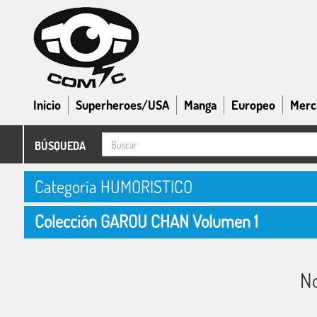
Inicio
Superheroes/USA
Manga
Europeo
Merc
BÚSQUEDA
Categoría HUMORISTICO
Colección GAROU CHAN Volumen 1
No