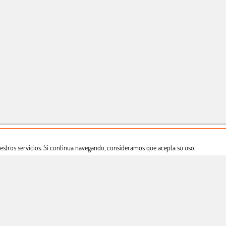
estros servicios. Si continua navegando, consideramos que acepta su uso.
Dónde estamos
Política privacidad
Derecho a desistimiento
Copyright © Totcomic 2026. v1.1.11. Todos los derechos reservados