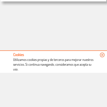
Cookies
Utilizamos cookies propias y de terceros para mejorar nuestros
servicios. Si continua navegando, consideramos que acepta su
uso.
Conócenos
Condiciones de uso
Proceso de compra
Dónde estamos
Política privacidad
Derecho a desistimiento
Blog
Copyright © Totcomic 2026. v1.1.11. Todos los derechos reservados