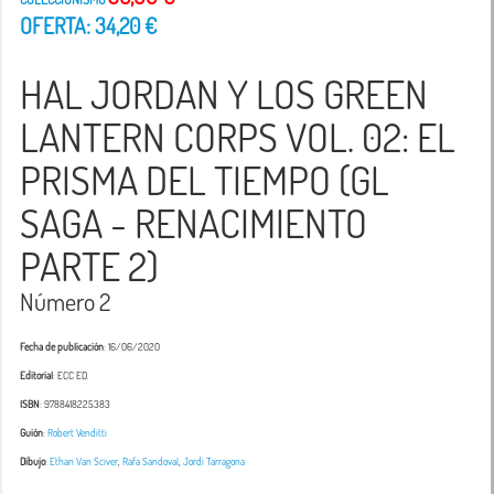
OFERTA: 34,20 €
HAL JORDAN Y LOS GREEN
LANTERN CORPS VOL. 02: EL
PRISMA DEL TIEMPO (GL
SAGA - RENACIMIENTO
PARTE 2)
Número 2
Fecha de publicación
: 16/06/2020
Editorial
: ECC ED.
ISBN
: 9788418225383
Guión
:
Robert Venditti
Dibujo
:
Ethan Van Sciver
,
Rafa Sandoval
,
Jordi Tarragona