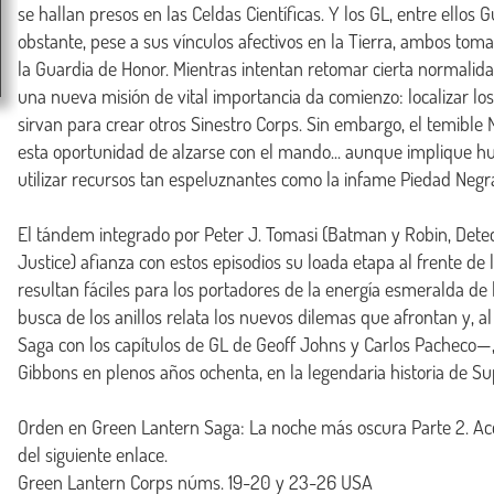
se hallan presos en las Celdas Científicas. Y los GL, entre ellos
obstante, pese a sus vínculos afectivos en la Tierra, ambos to
la Guardia de Honor. Mientras intentan retomar cierta normalid
una nueva misión de vital importancia da comienzo: localizar lo
sirvan para crear otros Sinestro Corps. Sin embargo, el temibl
esta oportunidad de alzarse con el mando... aunque implique hum
utilizar recursos tan espeluznantes como la infame Piedad Negra
El tándem integrado por Peter J. Tomasi (Batman y Robin, Dete
Justice) afianza con estos episodios su loada etapa al frente de
resultan fáciles para los portadores de la energía esmeralda de 
busca de los anillos relata los nuevos dilemas que afrontan y, a
Saga con los capítulos de GL de Geoff Johns y Carlos Pacheco—
Gibbons en plenos años ochenta, en la legendaria historia de Sup
Orden en Green Lantern Saga: La noche más oscura Parte 2. Acce
del siguiente enlace.

Green Lantern Corps núms. 19-20 y 23-26 USA