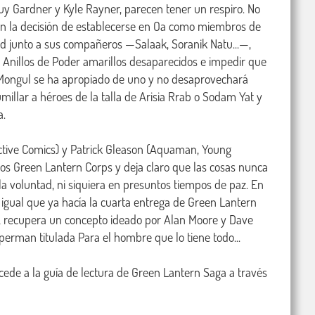
 Guy Gardner y Kyle Rayner, parecen tener un respiro. No 
man la decisión de establecerse en Oa como miembros de 
ad junto a sus compañeros —Salaak, Soranik Natu...—, 
s Anillos de Poder amarillos desaparecidos e impedir que 
e Mongul se ha apropiado de uno y no desaprovechará 
illar a héroes de la talla de Arisia Rrab o Sodam Yat y 
.

ctive Comics) y Patrick Gleason (Aquaman, Young 
 los Green Lantern Corps y deja claro que las cosas nunca 
la voluntad, ni siquiera en presuntos tiempos de paz. En 
l igual que ya hacía la cuarta entrega de Green Lantern 
, recupera un concepto ideado por Alan Moore y Dave 
erman titulada Para el hombre que lo tiene todo...

de a la guía de lectura de Green Lantern Saga a través 