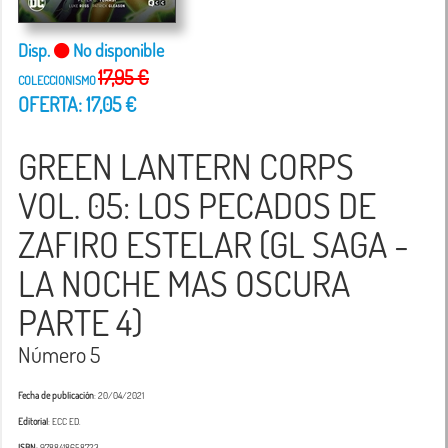
Disp.
No disponible
17,95 €
COLECCIONISMO
OFERTA: 17,05 €
GREEN LANTERN CORPS
VOL. 05: LOS PECADOS DE
ZAFIRO ESTELAR (GL SAGA -
LA NOCHE MAS OSCURA
PARTE 4)
Número 5
Fecha de publicación
: 20/04/2021
Editorial
: ECC ED.
ISBN
: 9788418658723