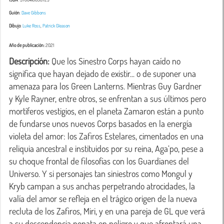
Guión
:
Dave Gibbons
Dibujo
:
Luke Ross
,
Patrick Gleason
Año de publicación:
2021
Descripción:
 Que los Sinestro Corps hayan caído no 
significa que hayan dejado de existir... o de suponer una 
amenaza para los Green Lanterns. Mientras Guy Gardner 
y Kyle Rayner, entre otros, se enfrentan a sus últimos pero 
mortíferos vestigios, en el planeta Zamaron están a punto 
de fundarse unos nuevos Corps basados en la energía 
violeta del amor: los Zafiros Estelares, cimentados en una 
reliquia ancestral e instituidos por su reina, Aga’po, pese a 
su choque frontal de filosofías con los Guardianes del 
Universo. Y si personajes tan siniestros como Mongul y 
Kryb campan a sus anchas perpetrando atrocidades, la 
valía del amor se refleja en el trágico origen de la nueva 
recluta de los Zafiros, Miri, y en una pareja de GL que verá 
a su descendencia nonata en peligro y que afrontará una 