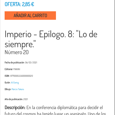
OFERTA: 2,85 €
AÑADIR AL CARRITO
Imperio - Epílogo. 8: "Lo de
siempre."
Número 20
Fecha de publicación
: 04/03/2021
Editorial
: PANINI
ISBN
: 977000555600000020
Guión
:
Al Ewing
Dibujo
:
Marcio Takara
Año de publicación:
2021
Descripción:
 En la conferencia diplomática para decidir el 
futuro del cosmos ha tenido lugar un asesinato. Uno de los 