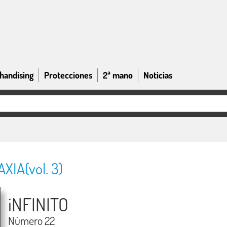
handising
Protecciones
2ª mano
Noticias
IA(vol. 3)
iNFINITO
Número 22