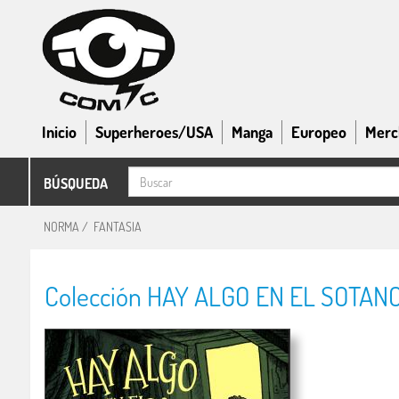
Inicio
Superheroes/USA
Manga
Europeo
Merc
BÚSQUEDA
NORMA
/
FANTASIA
Colección HAY ALGO EN EL SOTANO(