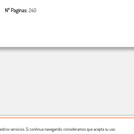
Nº Paginas:
240
estros servicios. Si continua navegando, consideramos que acepta su uso.
Dónde estamos
Política privacidad
Derecho a desistimiento