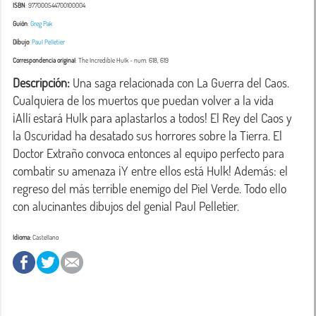
ISBN
: 977000544700100004
Guión
:
Greg Pak
Dibujo
:
Paul Pelletier
Correspondencia original
:
The Incredible Hulk
- num. 618, 619
Descripción:
 Una saga relacionada con La Guerra del Caos. 
Cualquiera de los muertos que puedan volver a la vida 
¡Allí estará Hulk para aplastarlos a todos! El Rey del Caos y 
la Oscuridad ha desatado sus horrores sobre la Tierra. El 
Doctor Extraño convoca entonces al equipo perfecto para 
combatir su amenaza ¡Y entre ellos está Hulk! Además: el 
regreso del más terrible enemigo del Piel Verde. Todo ello 
con alucinantes dibujos del genial Paul Pelletier.
Idioma:
Castellano