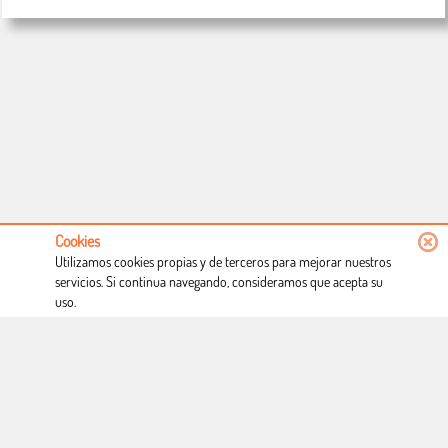
Cookies
Utilizamos cookies propias y de terceros para mejorar nuestros
servicios. Si continua navegando, consideramos que acepta su
uso.
Conócenos
Condiciones de uso
Proceso de compra
Dónde estamos
Política privacidad
Derecho a desistimiento
Blog