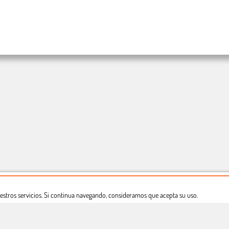
estros servicios. Si continua navegando, consideramos que acepta su uso.
Dónde estamos
Política privacidad
Derecho a desistimiento