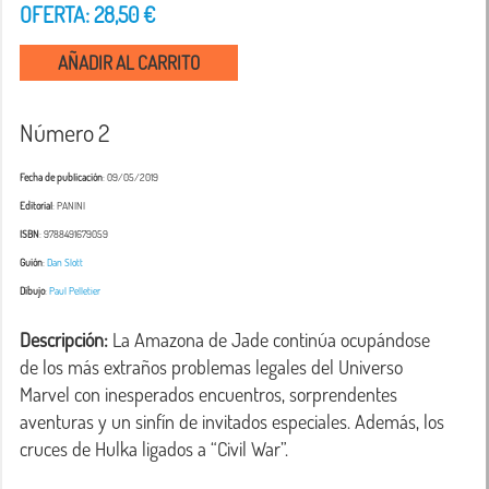
OFERTA: 28,50 €
AÑADIR AL CARRITO
Número 2
Fecha de publicación
: 09/05/2019
Editorial
: PANINI
ISBN
: 9788491679059
Guión
:
Dan Slott
Dibujo
:
Paul Pelletier
Descripción:
 La Amazona de Jade continúa ocupándose 
de los más extraños problemas legales del Universo 
Marvel con inesperados encuentros, sorprendentes 
aventuras y un sinfín de invitados especiales. Además, los 