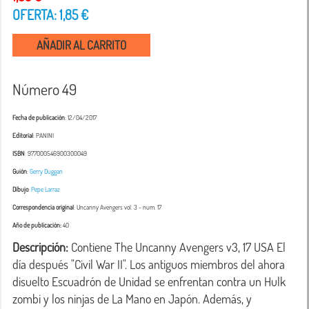
OFERTA: 1,85 €
AÑADIR AL CARRITO
Número 49
Fecha de publicación
: 12/04/2017
Editorial
: PANINI
ISBN
: 977000546900300049
Guión
:
Gerry Duggan
Dibujo
:
Pepe Larraz
Correspondencia original
:
Uncanny Avengers vol. 3
- num. 17
Año de publicación:
40
Descripción:
 Contiene The Uncanny Avengers v3, 17 USA El 
día después "Civil War II". Los antiguos miembros del ahora 
disuelto Escuadrón de Unidad se enfrentan contra un Hulk 
zombi y los ninjas de La Mano en Japón. Además, y 