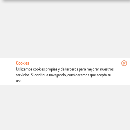
Cookies
Utilizamos cookies propias y de terceros para mejorar nuestros
servicios. Si continua navegando, consideramos que acepta su
uso.
Conócenos
Condiciones de uso
Proceso de compra
Dónde estamos
Política privacidad
Derecho a desistimiento
Blog
Copyright © Totcomic 2026. v1.1.11. Todos los derechos reservados