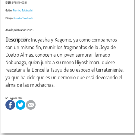
ISBN
: 9788411402811
Guión
:
Rumiko Takahashi
Dibujo
:
Rumiko Takahashi
Año de publicación:
2023
Descripción:
 Inuyasha y Kagome, ya como compañeros 
con un mismo fin, reunir los fragmentos de la Joya de 
Cuatro Almas, conocen a un joven samurai llamado 
Nobunaga, quien junto a su mono Hiyoshimaru quiere 
rescatar a la Doncella Tsuyu de su esposo el terrateniente, 
ya que ha oído que es un demonio que está devorando el 
alma de las muchachas.
Nº Paginas:
344