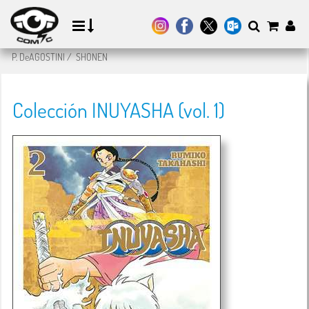
P. DeAGOSTINI
/
SHONEN
Colección INUYASHA (vol. 1)