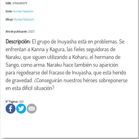
ISBN
: 9788411610711
Guión
:
Rumiko Takahashi
Dibujo
:
Rumiko Takahashi
Año de publicación:
2023
Descripción:
 El grupo de Inuyasha está en problemas. Se 
enfrentan a Kanna y Kagura, las fieles seguidoras de 
Naraku, que siguen utilizando a Koharu, el hermano de 
Sango, como arma. Naraku hace también su aparición 
para regodearse del fracaso de Inuyasha, que está herido 
de gravedad. ¿Conseguirán nuestros héroes sobreponerse 
en esta difícil situación?
Nº Paginas:
360