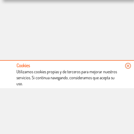
Cookies
Utilizamos cookies propias y de terceros para mejorar nuestros
servicios. Si continua navegando, consideramos que acepta su
uso.
Conócenos
Condiciones de uso
Proceso de compra
Dónde estamos
Política privacidad
Derecho a desistimiento
Blog
Copyright © Totcomic 2026. v1.1.11. Todos los derechos reservados