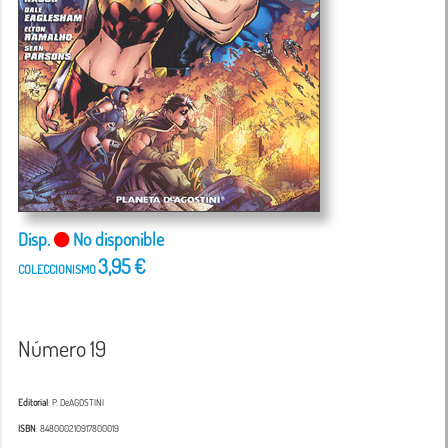
Disp.
No disponible
3,95 €
COLECCIONISMO
Número 19
Editorial
: P. DeAGOSTINI
ISBN
: 848000210917800019