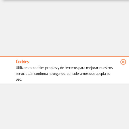
Cookies
Utilizamos cookies propias y de terceros para mejorar nuestros
servicios. Si continua navegando, consideramos que acepta su
uso.
Conócenos
Condiciones de uso
Proceso de compra
Dónde estamos
Política privacidad
Derecho a desistimiento
Blog
Copyright © Totcomic 2026. v1.1.11. Todos los derechos reservados