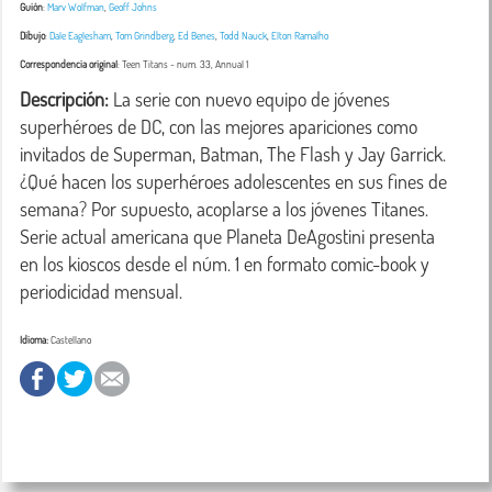
Guión
:
Marv Wolfman
,
Geoff Johns
Dibujo
:
Dale Eaglesham
,
Tom Grindberg
,
Ed Benes
,
Todd Nauck
,
Elton Ramalho
Correspondencia original
:
Teen Titans
- num. 33, Annual 1
Descripción:
 La serie con nuevo equipo de jóvenes 
superhéroes de DC, con las mejores apariciones como 
invitados de Superman, Batman, The Flash y Jay Garrick.
¿Qué hacen los superhéroes adolescentes en sus fines de 
semana? Por supuesto, acoplarse a los jóvenes Titanes. 
Serie actual americana que Planeta DeAgostini presenta 
en los kioscos desde el núm. 1 en formato comic-book y 
periodicidad mensual.
Idioma:
Castellano