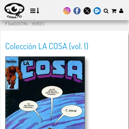
P. DeAGOSTINI
/
HEROES
Colección LA COSA (vol. 1)