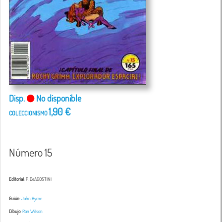
Disp.
No disponible
1,90 €
COLECCIONISMO
Número 15
Editorial
: P. DeAGOSTINI
Guión
:
John Byrne
Dibujo
:
Ron Wilson