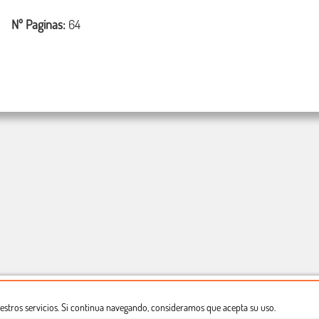
Nº Paginas:
64
estros servicios. Si continua navegando, consideramos que acepta su uso.
Dónde estamos
Política privacidad
Derecho a desistimiento