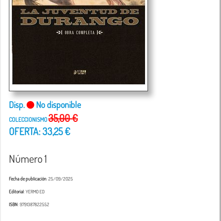
Disp.
No disponible
35,00 €
COLECCIONISMO
OFERTA: 33,25 €
Número 1
Fecha de publicación
: 25/09/2025
Editorial
: YERMO ED
ISBN
: 9791387822552