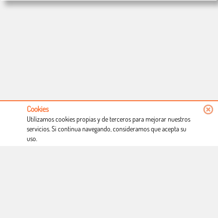
Cookies
Utilizamos cookies propias y de terceros para mejorar nuestros
servicios. Si continua navegando, consideramos que acepta su
uso.
Conócenos
Condiciones de uso
Proceso de compra
Dónde estamos
Política privacidad
Derecho a desistimiento
Blog
Copyright © Totcomic 2026. v1.1.11. Todos los derechos reservados