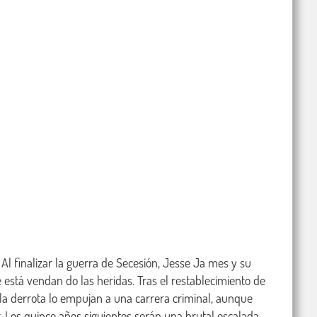
inalizar la guerra de Secesión, Jesse Ja mes y su 
stá vendan do las heridas. Tras el restablecimiento de 
or la derrota lo empujan a una carrera criminal, aunque 
. Los quince años siguientes serán una brutal escalada 