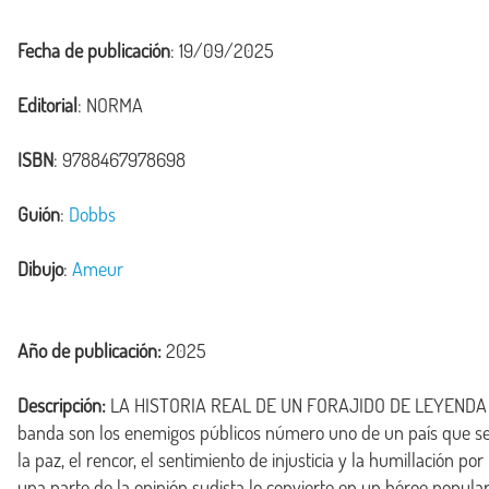
Fecha de publicación
: 19/09/2025
Editorial
: NORMA
ISBN
: 9788467978698
Guión
:
Dobbs
Dibujo
:
Ameur
Año de publicación:
2025
Descripción:
 LA HISTORIA REAL DE UN FORAJIDO DE LEYENDA Al f
banda son los enemigos públicos número uno de un país que se e
la paz, el rencor, el sentimiento de injusticia y la humillación p
una parte de la opinión sudista lo convierte en un héroe popular