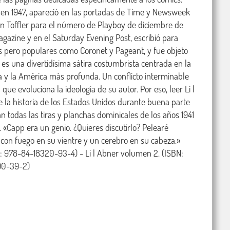
 en 1947, apareció en las portadas de Time y Newsweek 
n Toffler para el número de Playboy de diciembre de 
agazine y en el Saturday Evening Post, escribió para 
s pero populares como Coronet y Pageant, y fue objeto 
 es una divertidísima sátira costumbrista centrada en la 
a y la América más profunda. Un conflicto interminable 
ue evoluciona la ideología de su autor. Por eso, leer Li l 
e la historia de los Estados Unidos durante buena parte 
n todas las tiras y planchas dominicales de los años 1941 
 «Capp era un genio. ¿Quieres discutirlo? Pelearé 
 con fuego en su vientre y un cerebro en su cabeza.» 
N: 978-84-18320-93-4) - Li l Abner volumen 2. (ISBN: 
790-39-2)