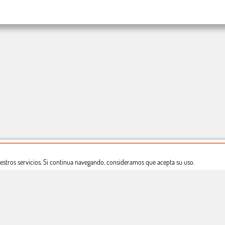
estros servicios. Si continua navegando, consideramos que acepta su uso.
Dónde estamos
Política privacidad
Derecho a desistimiento