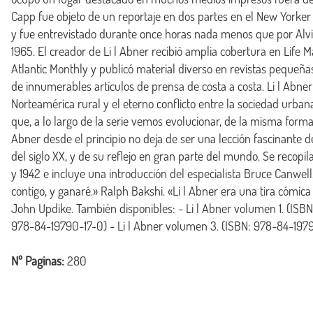
Capp fue objeto de un reportaje en dos partes en el New Yorker
y fue entrevistado durante once horas nada menos que por Alvi
1965. El creador de Li l Abner recibió amplia cobertura en Life M
Atlantic Monthly y publicó material diverso en revistas pequeña
de innumerables artículos de prensa de costa a costa. Li l Abner
Norteamérica rural y el eterno conflicto entre la sociedad urban
que, a lo largo de la serie vemos evolucionar, de la misma forma q
Abner desde el principio no deja de ser una lección fascinante d
del siglo XX, y de su reflejo en gran parte del mundo. Se recopila
y 1942 e incluye una introducción del especialista Bruce Canwell.
contigo, y ganaré.» Ralph Bakshi. «Li l Abner era una tira cómica
John Updike. También disponibles: - Li l Abner volumen 1. (ISB
978-84-19790-17-0) - Li l Abner volumen 3. (ISBN: 978-84-19
Nº Paginas:
280