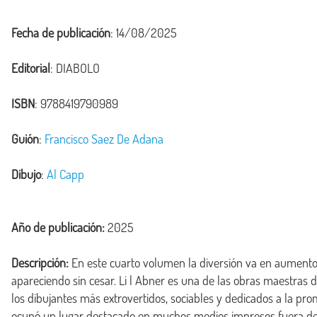
Fecha de publicación
: 14/08/2025
Editorial
: DIABOLO
ISBN
: 9788419790989
Guión
:
Francisco Saez De Adana
Dibujo
:
Al Capp
Año de publicación:
2025
Descripción:
 En este cuarto volumen la diversión va en aumento,
apareciendo sin cesar. Li l Abner es una de las obras maestras 
los dibujantes más extrovertidos, sociables y dedicados a la pro
ocupó un lugar destacado en muchos medios impresos fuera de l