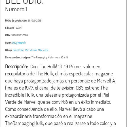
Número 1
Fecha de publicación
: 25/02/2016
Editorial
: PANINI
ISBN
: 9788415830764
Guión
:
Doug Moench
Dibujo
:
Gene Colan
,
Ron Wilson
,
Mike Zeck
Correspondencia original
:
The Rampaging Hulk
- num. 10 al 19
Descripción:
  Con The Hulk! 10-19 Primer volumen 
recopilatorio de The Hulk, el más espectacular magazine 
que haya protagonizado jamás un personaje de Marvel! A 
finales de 1977, el canal de televisión CBS estrenó The 
Incredible Hulk, una teleserie protagonizada por el Piel 
Verde de Marvel que se convirtió en un éxito inmediato. 
Como consecuencia de ello, Marvel llevó a cabo una 
extraordinaria transformación en el magazine 
TheRampagingHulk, que pasó a realizarse a todo color y a 